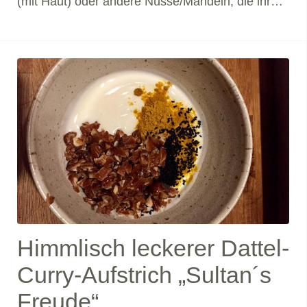
(mit Haut) oder andere Nüsse/Mandeln, die ihr
noch zu Hause habt –> gemahlen oder selber
mahlen150-200 g Schoki (alle Schokoreste aus
den Schränken können hier rein!)200 ml
Sojamilch (oder andere Milch)Vanille70 g
Himmlisch leckerer Dattel-
Curry-Aufstrich „Sultan´s
Freude“