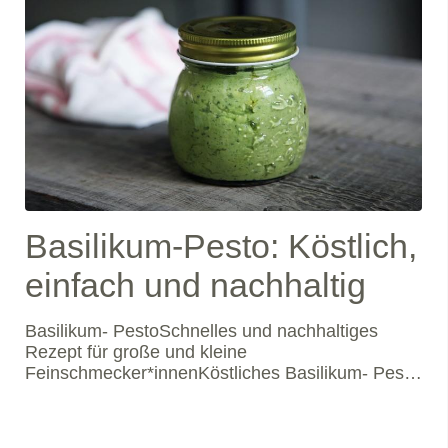
Basilikum-Pesto: Köstlich,
einfach und nachhaltig
Basilikum- PestoSchnelles und nachhaltiges
Rezept für große und kleine
Feinschmecker*innenKöstliches Basilikum- Pesto
ist einfach und schnell selbst gemacht. Und das
ganz ohne die teuren und aus Asien importierten
Pinienkerne, denn die können wir ganz einfach