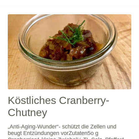
Tomatenschwemme und wisst
Köstliches Cranberry-
Chutney
„Anti-Aging-Wunder“- schützt die Zellen und
beugt Entzündungen vorZutaten5o g