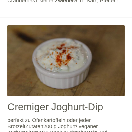
Cranberries1 kleine Zwiebel½ TL Salz, Pfeffer1
TL Currypulver100 ml Orangensaft50 ml
Balsamico-Essig1 TL ZuckerGesundheitRoh
schmecken die Beeren extrem sauer und sind
kaum genießbar, getrocknet sind sie zwar auch
noch her
Cremiger Joghurt-Dip
perfekt zu Ofenkartoffeln oder jeder
BrotzeitZutaten200 g Joghurt/ veganer