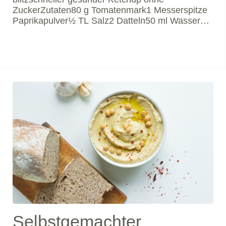
ZuckerZutaten80 g Tomatenmark1 Messerspitze
Paprikapulver½ TL Salz2 Datteln50 ml Wasser1
EL ApfelessigGesundheitKetchup- schnell zur
Flasche gegriffen und perfekt, wenn´s mal schnell
gehen soll?! In konventionellem Ketchup
verstecken sich leider ein Haufen von Z
Selbstgemachter