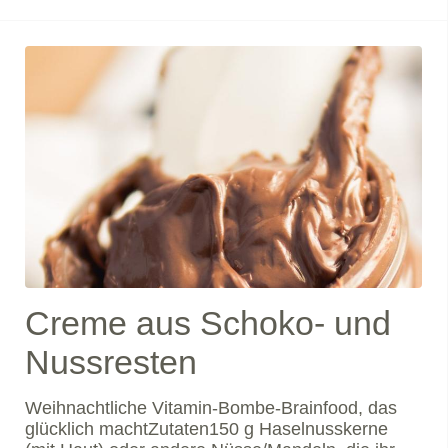
durch regionale Sonnenblumenkerne oder a
Creme aus Schoko- und
Nussresten
Weihnachtliche Vitamin-Bombe-Brainfood, das
glücklich machtZutaten150 g Haselnusskerne