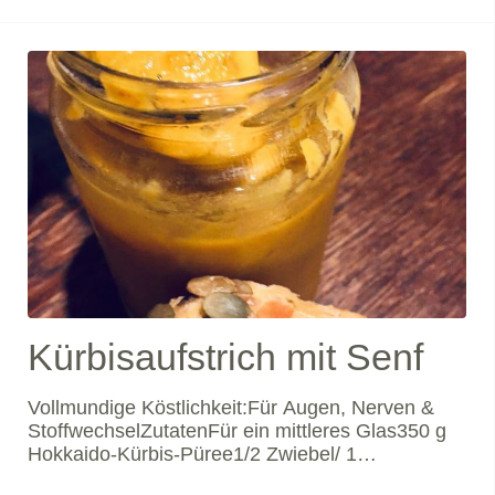
Variante und ist dazu sogar noch mit regionaleren
Zutaten: Statt Pinienkernen verwenden wir
Sonnenblumenkerne, da der
Kürbisaufstrich mit Senf
Vollmundige Köstlichkeit:Für Augen, Nerven &
StoffwechselZutatenFür ein mittleres Glas350 g
Hokkaido-Kürbis-Püree1/2 Zwiebel/ 1
FrühlingszwiebelPflanzenöl2 EL Zitronensaft1 EL