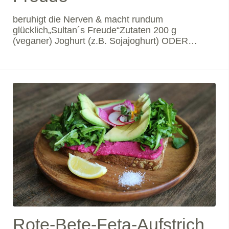
beruhigt die Nerven & macht rundum
glücklich„Sultan´s Freude“Zutaten 200 g
(veganer) Joghurt (z.B. Sojajoghurt) ODER
Frischkäse80 g Datteln, entsteint2 TL
Currypulver1 TL Schwarzkümmel½ TL Salz &
PfefferGesundheitDatteln lassen nicht nur unsere
Geschmacksknopsen explodieren, sie stecken
auch voll we
Rote-Bete-Feta-Aufstrich