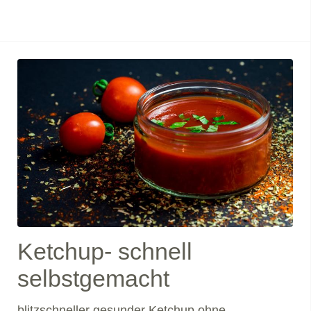
SenfSalz & PfefferKräuter nach Belieben wir
empfehlen: frische Petersilie &
PaprikapulverGesundheitEs gibt knapp 1000
unter
Ketchup- schnell
selbstgemacht
blitzschneller gesunder Ketchup ohne