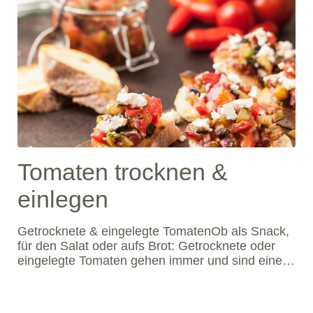
Tomaten trocknen &
einlegen
Getrocknete & eingelegte TomatenOb als Snack,
für den Salat oder aufs Brot: Getrocknete oder
eingelegte Tomaten gehen immer und sind eine
kulinarische Gaumenfreude. Wir verraten euch,
wie ihr sie ganz einfach selber machen könnt.
Habt ihr im Sommer zufällig auch immer eine